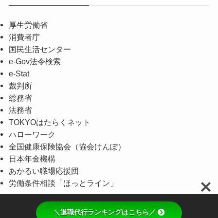
厚生労働省
消費者庁
国民生活センター
e-Gov法令検索
e-Stat
裁判所
総務省
法務省
TOKYOはたらくネット
ハローワーク
全国健康保険協会（協会けんぽ）
日本年金機構
あかるい職場応援団
労働条件相談「ほっとライン」
＼退職代行ランキングはこちら／
©
退職へ一歩踏み出す.