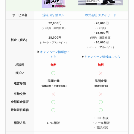
サービス名
退職代行 辞スル
株式会社 スタイリード
・
22,000円
・
20,000円
（正社員・契約社員）
（正社員）
・
15,000円
・
18,000円
（契約・派遣社員）
料金（税込）
・
10,000円
（パート・アルバイト）
（パート・アルバイト）
▶︎
キャンペーン情報はこ
ちら
▶︎
キャンペーン情報はこちら
相談料
無料
無料
後払い
民間企業
民間企業
運営形態
（労働組合・弁護士監修）
（弁護士監修）
有給交渉
全額返金保証
最短即日退職
・LINE相談
相談方法
LINE相談
・メール相談
・電話相談