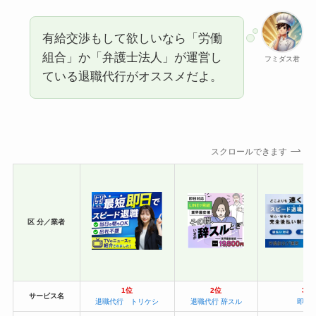
有給交渉もして欲しいなら「労働
組合」か「弁護士法人」が運営し
フミダス君
ている退職代行がオススメだよ。
スクロールできます
区 分／業者
1位
2位
3位
サービス名
退職代行 トリケシ
退職代行 辞スル
即ヤ