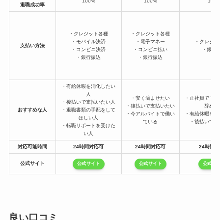
100%
100%
100
退職成功率
・クレジット各種
・クレジット各種
・モバイル決済
・電子マネー
・クレジッ
支払い方法
・コンビニ決済
・コンビニ払い
・銀行
・銀行振込
・銀行振込
・有給休暇を消化したい
人
・安く済ませたい
・正社員ででき
・後払いで支払いたい人
・後払いで支払いたい
辞めた
おすすめな人
・退職書類の手配をして
・今アルバイトで働い
・有給休暇を使
ほしい人
ている
・後払いで支
・転職サポートを受けた
い人
対応可能時間
24時間対応可
24時間対応可
24時間
公式サイト
公式サイト
公式サイト
公式サ
良い口コミ