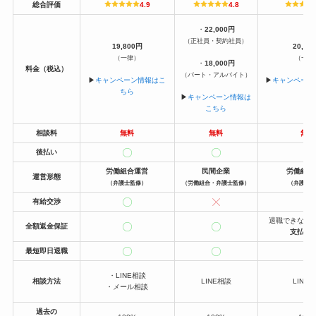
総合評価
4.9
4.8
・
22,000円
（正社員・契約社員）
19,800円
20,00
（一律）
（一律
・
18,000円
料金（税込）
（パート・アルバイト）
▶︎
キャンペーン情報はこ
▶︎
キャンペーン
ちら
ら
▶︎
キャンペーン情報は
こちら
相談料
無料
無料
無料
後払い
労働組合運営
民間企業
労働組合
運営形態
（弁護士監修）
（労働組合・弁護士監修）
（弁護士
有給交渉
退職できなか
全額返金保証
支払い
最短即日退職
・LINE相談
相談方法
LINE相談
LINE
・メール相談
過去の