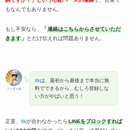
調ですか？」という心配ベースの連絡
で、営業で
もなんでもありません。
もし不安なら、
「
連絡はこちらからさせていただ
きます
」
とだけ伝えれば問題ありません。
itk
は、最初から最後まで本当に無
料でできるから、むしろ登録しな
フミダス君
い方がやばいと思う！
正直、
itk
が合わなかったら
LINEをブロックすれば