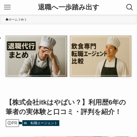
退職へ一歩踏み出す
ホーム
itk
【株式会社itkはやばい？】利用歴6年の
筆者の実体験と口コミ・評判を紹介！
PR
itk
転職エージェント