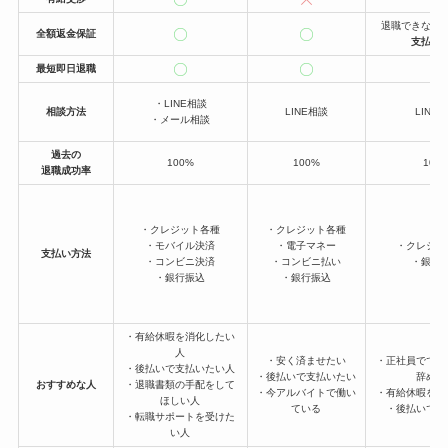
退職できなか
全額返金保証
支払い
最短即日退職
・LINE相談
相談方法
LINE相談
LINE
・メール相談
過去の
100%
100%
100
退職成功率
・クレジット各種
・クレジット各種
・モバイル決済
・電子マネー
・クレジッ
支払い方法
・コンビニ決済
・コンビニ払い
・銀行
・銀行振込
・銀行振込
・有給休暇を消化したい
人
・安く済ませたい
・正社員ででき
・後払いで支払いたい人
・後払いで支払いたい
辞めた
おすすめな人
・退職書類の手配をして
・今アルバイトで働い
・有給休暇を使
ほしい人
ている
・後払いで支
・転職サポートを受けた
い人