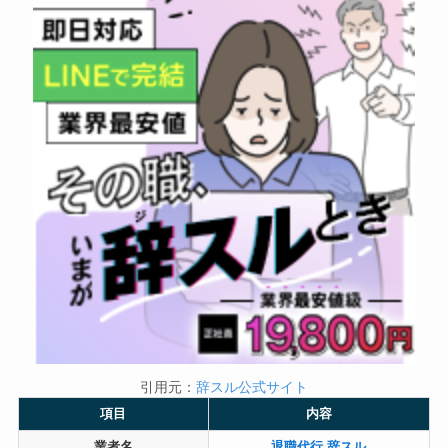
引用元：
辞スル公式サイト
項目
内容
業者名
退職代行 辞スル