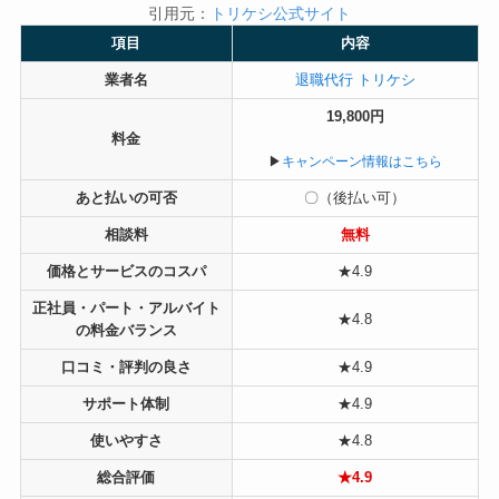
引用元：
トリケシ公式サイト
項目
内容
業者名
退職代行 トリケシ
19,800円
料金
▶︎
キャンペーン情報はこちら
あと払いの可否
〇（後払い可）
相談料
無料
価格とサービスのコスパ
★4.9
正社員・パート・アルバイト
★4.8
の料金バランス
口コミ・評判の良さ
★4.9
サポート体制
★4.9
使いやすさ
★4.8
総合評価
★4.9