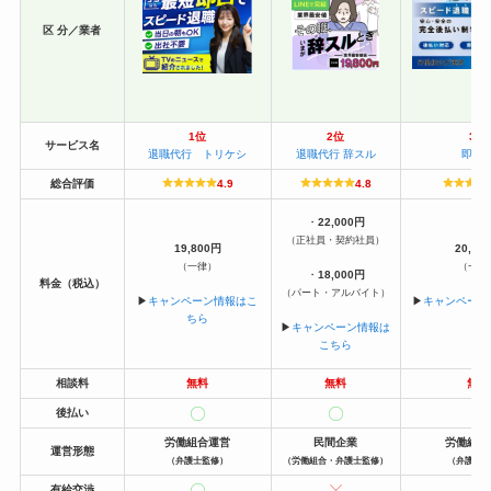
区 分／業者
1位
2位
3位
サービス名
退職代行 トリケシ
退職代行 辞スル
即ヤ
総合評価
4.9
4.8
・
22,000円
（正社員・契約社員）
19,800円
20,00
（一律）
（一律
・
18,000円
料金（税込）
（パート・アルバイト）
▶︎
キャンペーン情報はこ
▶︎
キャンペーン
ちら
ら
▶︎
キャンペーン情報は
こちら
相談料
無料
無料
無料
後払い
労働組合運営
民間企業
労働組合
運営形態
（弁護士監修）
（労働組合・弁護士監修）
（弁護士
有給交渉