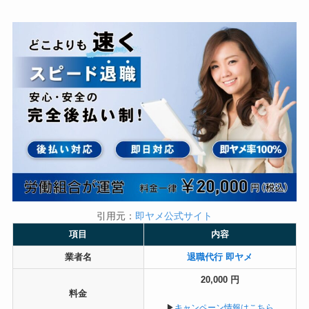
引用元：
即ヤメ公式サイト
項目
内容
業者名
退職代行 即ヤメ
20,000 円
料金
▶︎
キャンペーン情報はこちら