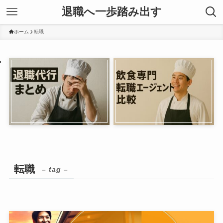
退職へ一歩踏み出す
ホーム
転職
転職
– tag –