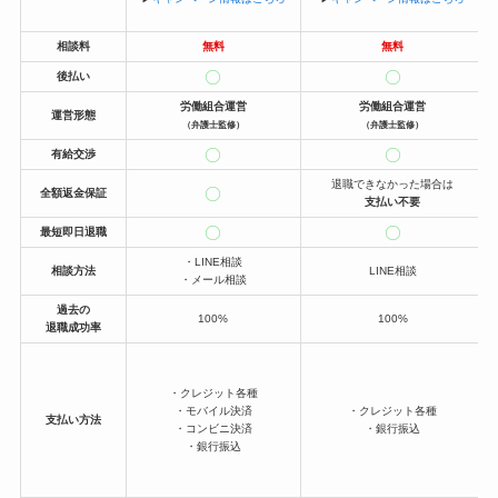
相談料
無料
無料
後払い
労働組合運営
労働組合運営
運営形態
（弁護士監修）
（弁護士監修）
有給交渉
退職できなかった場合は
全額返金保証
支払い不要
最短即日退職
・LINE相談
相談方法
LINE相談
・メール相談
過去の
100%
100%
退職成功率
・クレジット各種
・モバイル決済
・クレジット各種
支払い方法
・コンビニ決済
・銀行振込
・銀行振込