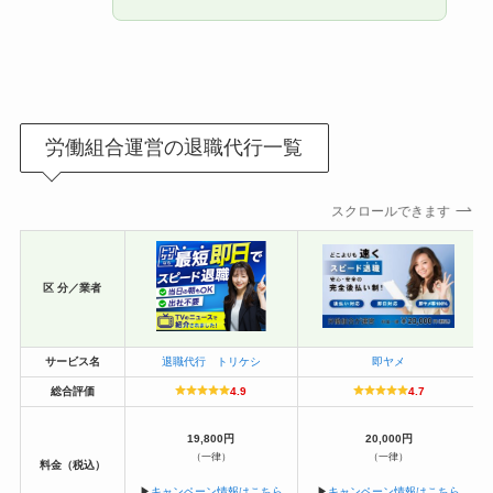
労働組合運営の退職代行一覧
スクロールできます
区 分／業者
サービス名
退職代行 トリケシ
即ヤメ
総合評価
4.9
4.7
19,800円
20,000円
（一律）
（一律）
料金（税込）
▶︎
キャンペーン情報はこちら
▶︎
キャンペーン情報はこちら