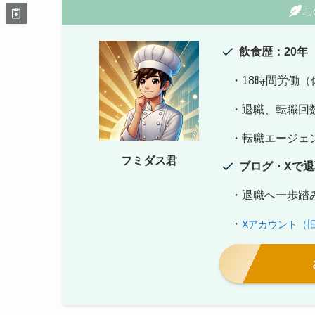
こ
飲食歴：20年
・18時間労働（
・退職、転職回数
・転職エージェント
フミダス君
ブログ・Xで
・退職へ一歩踏み
・
Xアカウント（旧Tw