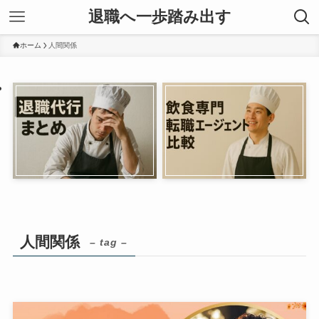
退職へ一歩踏み出す
ホーム
人間関係
人間関係
– tag –